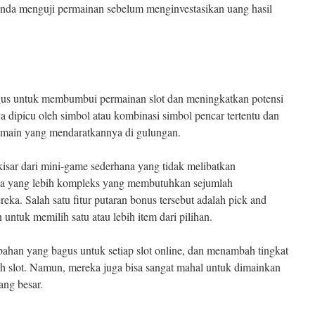
da menguji permainan sebelum menginvestasikan uang hasil
gus untuk membumbui permainan slot dan meningkatkan potensi
dipicu oleh simbol atau kombinasi simbol pencar tertentu dan
main yang mendaratkannya di gulungan.
isar dari mini-game sederhana yang tidak melibatkan
gga yang lebih kompleks yang membutuhkan sejumlah
ka. Salah satu fitur putaran bonus tersebut adalah pick and
tuk memilih satu atau lebih item dari pilihan.
ahan yang bagus untuk setiap slot online, dan menambah tingkat
eh slot. Namun, mereka juga bisa sangat mahal untuk dimainkan
ang besar.