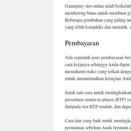
Gameplay slot online telah berkem
mendorong batas untuk membuat ga
Beberapa perubahan yang paling me
yang lebih kompleks dan menarik, s
Pembayaran
Ada sejumlah jenis pembayaran berb
cara kerjanya sehingga Anda dapat
memahami risiko yang terkait deng
untuk meminimalkan kerugian And
Salah satu cara untuk meningkatka
persentase return-to-player (RTP) 
daripada slot RTP rendah, dan da
Cara lain yang baik untuk mening
permainan sebelum Anda bermain 