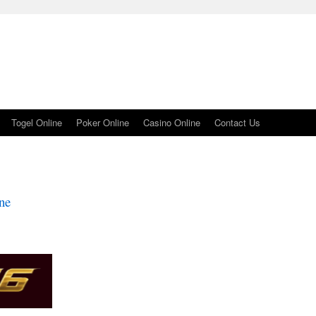
Togel Online
Poker Online
Casino Online
Contact Us
ne