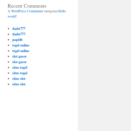
Recent Comments
A WordPress Commenter
mengenai
Hello
world!
dadu777
dadu777
papi46
togel online
togel online
slot gacor
slot gacor
situs togel
situs togel
situs slot
situs slot