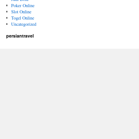
Poker Online
Slot Online
Togel Online
Uncategorized
persiantravel