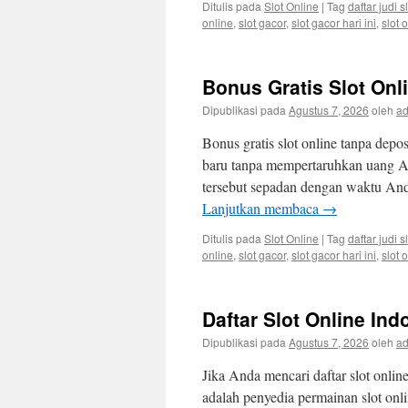
Ditulis pada
Slot Online
|
Tag
daftar judi s
online
,
slot gacor
,
slot gacor hari ini
,
slot 
Bonus Gratis Slot Onl
Dipublikasi pada
Agustus 7, 2026
oleh
a
Bonus gratis slot online tanpa de
baru tanpa mempertaruhkan uang And
tersebut sepadan dengan waktu An
Lanjutkan membaca
→
Ditulis pada
Slot Online
|
Tag
daftar judi s
online
,
slot gacor
,
slot gacor hari ini
,
slot 
Daftar Slot Online Ind
Dipublikasi pada
Agustus 7, 2026
oleh
a
Jika Anda mencari daftar slot onlin
adalah penyedia permainan slot onl