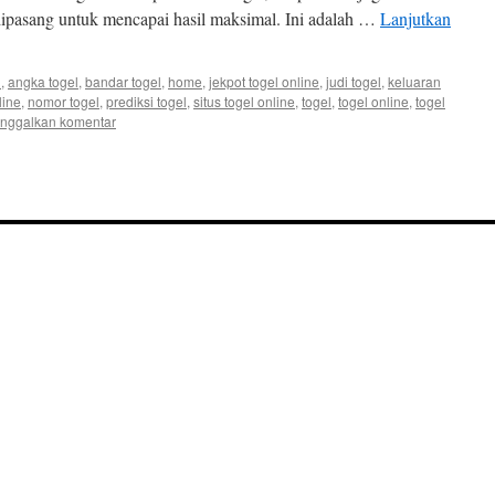
dipasang untuk mencapai hasil maksimal. Ini adalah …
Lanjutkan
l
,
angka togel
,
bandar togel
,
home
,
jekpot togel online
,
judi togel
,
keluaran
line
,
nomor togel
,
prediksi togel
,
situs togel online
,
togel
,
togel online
,
togel
inggalkan komentar