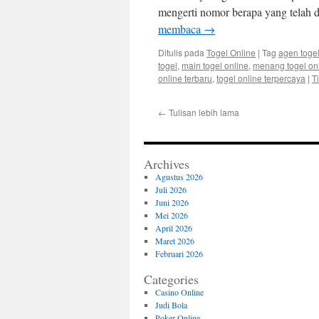
mengerti nomor berapa yang telah 
membaca
→
Ditulis pada
Togel Online
|
Tag
agen toge
togel
,
main togel online
,
menang togel on
online terbaru
,
togel online terpercaya
|
T
←
Tulisan lebih lama
Archives
Agustus 2026
Juli 2026
Juni 2026
Mei 2026
April 2026
Maret 2026
Februari 2026
Categories
Casino Online
Judi Bola
Poker Online