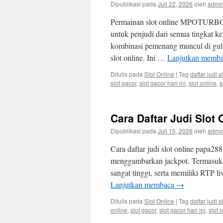
Dipublikasi pada
Juli 22, 2026
oleh
admi
Permainan slot online MPOTURBO 
untuk penjudi dari semua tingkat 
kombinasi pemenang muncul di gulun
slot online. Ini …
Lanjutkan memb
Ditulis pada
Slot Online
|
Tag
daftar judi s
slot gacor
,
slot gacor hari ini
,
slot online
,
s
Cara Daftar Judi Slot 
Dipublikasi pada
Juli 15, 2026
oleh
admi
Cara daftar judi slot online papa
menggambarkan jackpot. Termasuk 
sangat tinggi, serta memiliki RTP 
Lanjutkan membaca
→
Ditulis pada
Slot Online
|
Tag
daftar judi s
online
,
slot gacor
,
slot gacor hari ini
,
slot 