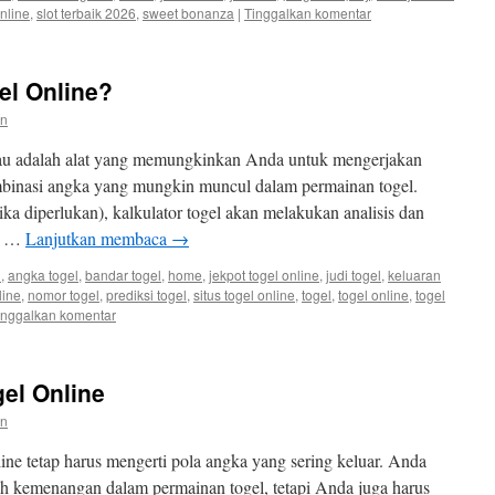
online
,
slot terbaik 2026
,
sweet bonanza
|
Tinggalkan komentar
el Online?
in
cau adalah alat yang memungkinkan Anda untuk mengerjakan
mbinasi angka yang mungkin muncul dalam permainan togel.
ika diperlukan), kalkulator togel akan melakukan analisis dan
er …
Lanjutkan membaca
→
l
,
angka togel
,
bandar togel
,
home
,
jekpot togel online
,
judi togel
,
keluaran
line
,
nomor togel
,
prediksi togel
,
situs togel online
,
togel
,
togel online
,
togel
inggalkan komentar
el Online
in
ine tetap harus mengerti pola angka yang sering keluar. Anda
h kemenangan dalam permainan togel, tetapi Anda juga harus