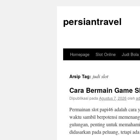
Langsung
ke
persiantravel
isi
Homepage
Slot Online
Judi Bola
judi slot
Arsip Tag:
Cara Bermain Game Sl
Dipublikasi pada
Agustus 7, 2026
oleh
a
Permainan slot papi46 adalah car
waktu sambil berpotensi memenan
gulungan, penting untuk memahami 
didasarkan pada peluang, tetapi a