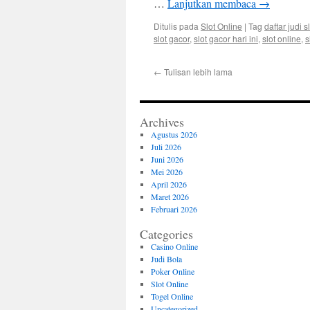
…
Lanjutkan membaca
→
Ditulis pada
Slot Online
|
Tag
daftar judi s
slot gacor
,
slot gacor hari ini
,
slot online
,
s
←
Tulisan lebih lama
Archives
Agustus 2026
Juli 2026
Juni 2026
Mei 2026
April 2026
Maret 2026
Februari 2026
Categories
Casino Online
Judi Bola
Poker Online
Slot Online
Togel Online
Uncategorized