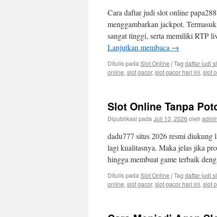
Cara daftar judi slot online papa
menggambarkan jackpot. Termasuk 
sangat tinggi, serta memiliki RTP 
Lanjutkan membaca
→
Ditulis pada
Slot Online
|
Tag
daftar judi s
online
,
slot gacor
,
slot gacor hari ini
,
slot 
Slot Online Tanpa Po
Dipublikasi pada
Juli 13, 2026
oleh
admi
dadu777 situs 2026 resmi diukung l
lagi kualitasnya. Maka jelas jika p
hingga membuat game terbaik deng
Ditulis pada
Slot Online
|
Tag
daftar judi s
online
,
slot gacor
,
slot gacor hari ini
,
slot 