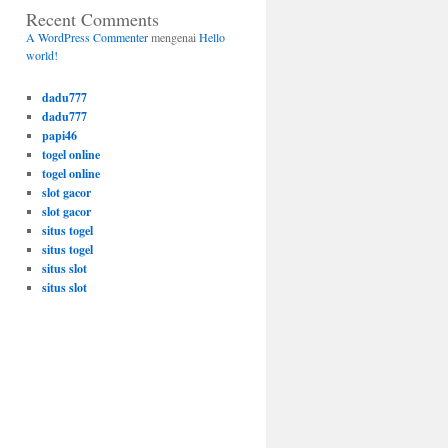
Recent Comments
A WordPress Commenter
mengenai
Hello
world!
dadu777
dadu777
papi46
togel online
togel online
slot gacor
slot gacor
situs togel
situs togel
situs slot
situs slot