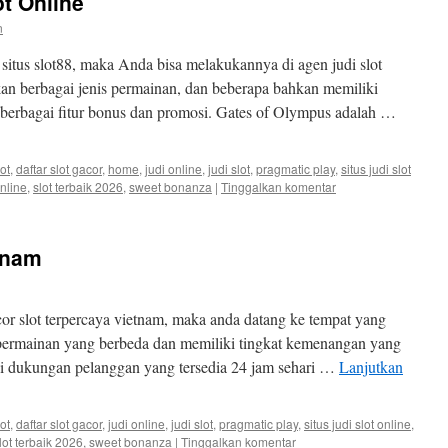
t Online
n
 situs slot88, maka Anda bisa melakukannya di agen judi slot
rkan berbagai jenis permainan, dan beberapa bahkan memiliki
berbagai fitur bonus dan promosi. Gates of Olympus adalah …
lot
,
daftar slot gacor
,
home
,
judi online
,
judi slot
,
pragmatic play
,
situs judi slot
online
,
slot terbaik 2026
,
sweet bonanza
|
Tinggalkan komentar
tnam
cor slot terpercaya vietnam, maka anda datang ke tempat yang
permainan yang berbeda dan memiliki tingkat kemenangan yang
iki dukungan pelanggan yang tersedia 24 jam sehari …
Lanjutkan
lot
,
daftar slot gacor
,
judi online
,
judi slot
,
pragmatic play
,
situs judi slot online
,
lot terbaik 2026
,
sweet bonanza
|
Tinggalkan komentar