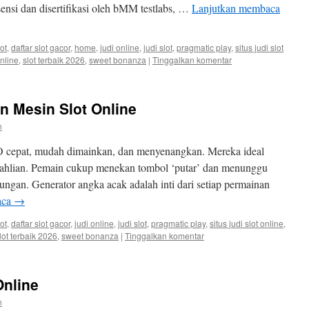
ensi dan disertifikasi oleh bMM testlabs, …
Lanjutkan membaca
lot
,
daftar slot gacor
,
home
,
judi online
,
judi slot
,
pragmatic play
,
situs judi slot
online
,
slot terbaik 2026
,
sweet bonanza
|
Tinggalkan komentar
n Mesin Slot Online
n
cepat, mudah dimainkan, dan menyenangkan. Mereka ideal
keahlian. Pemain cukup menekan tombol ‘putar’ dan menunggu
gan. Generator angka acak adalah inti dari setiap permainan
aca
→
lot
,
daftar slot gacor
,
judi online
,
judi slot
,
pragmatic play
,
situs judi slot online
,
lot terbaik 2026
,
sweet bonanza
|
Tinggalkan komentar
Online
n