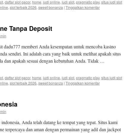
lot
,
daftar slot gacor
,
home
,
judi online
,
judi slot
,
pragmatic play
,
situs judi slot
online
,
slot terbaik 2026
,
sweet bonanza
|
Tinggalkan komentar
ine Tanpa Deposit
dmin
posit dadu777 memberi Anda kesempatan untuk mencoba kasino
a sendiri. Ini adalah cara yang baik untuk melihat apakah situs
da dan apakah sesuai dengan kebutuhan Anda. Tidak …
lot
,
daftar slot gacor
,
home
,
judi online
,
judi slot
,
pragmatic play
,
situs judi slot
online
,
slot terbaik 2026
,
sweet bonanza
|
Tinggalkan komentar
onesia
dmin
e indonesia, Anda telah datang ke tempat yang tepat. Situs kami
ine terpercaya dan aman dengan permainan yang adil dan jackpot