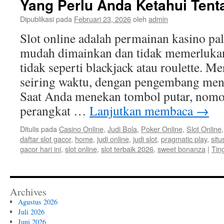
Yang Perlu Anda Ketahui Tent
Dipublikasi pada
Februari 23, 2026
oleh
admin
Slot online adalah permainan kasino pa
mudah dimainkan dan tidak memerlukan
tidak seperti blackjack atau roulette. M
seiring waktu, dengan pengembang menc
Saat Anda menekan tombol putar, nomor
perangkat …
Lanjutkan membaca
→
Ditulis pada
Casino Online
,
Judi Bola
,
Poker Online
,
Slot Online
daftar slot gacor
,
home
,
judi online
,
judi slot
,
pragmatic play
,
situ
gacor hari ini
,
slot online
,
slot terbaik 2026
,
sweet bonanza
|
Tin
Archives
Agustus 2026
Juli 2026
Juni 2026