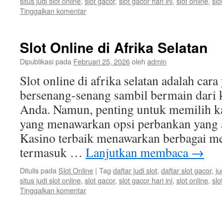
situs judi slot online
,
slot gacor
,
slot gacor hari ini
,
slot online
,
slo
Tinggalkan komentar
Slot Online di Afrika Selatan
Dipublikasi pada
Februari 25, 2026
oleh
admin
Slot online di afrika selatan adalah car
bersenang-senang sambil bermain dar
Anda. Namun, penting untuk memilih ka
yang menawarkan opsi perbankan yang 
Kasino terbaik menawarkan berbagai me
termasuk …
Lanjutkan membaca
→
Ditulis pada
Slot Online
|
Tag
daftar judi slot
,
daftar slot gacor
,
ju
situs judi slot online
,
slot gacor
,
slot gacor hari ini
,
slot online
,
slo
Tinggalkan komentar