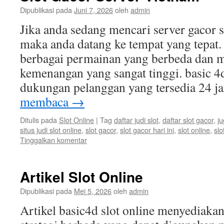
Dipublikasi pada
Juni 7, 2026
oleh
admin
Jika anda sedang mencari server gacor s
maka anda datang ke tempat yang tepa
berbagai permainan yang berbeda dan m
kemenangan yang sangat tinggi. basic 4
dukungan pelanggan yang tersedia 24 
membaca
→
Ditulis pada
Slot Online
|
Tag
daftar judi slot
,
daftar slot gacor
,
ju
situs judi slot online
,
slot gacor
,
slot gacor hari ini
,
slot online
,
slo
Tinggalkan komentar
Artikel Slot Online
Dipublikasi pada
Mei 5, 2026
oleh
admin
Artikel basic4d slot online menyediakan