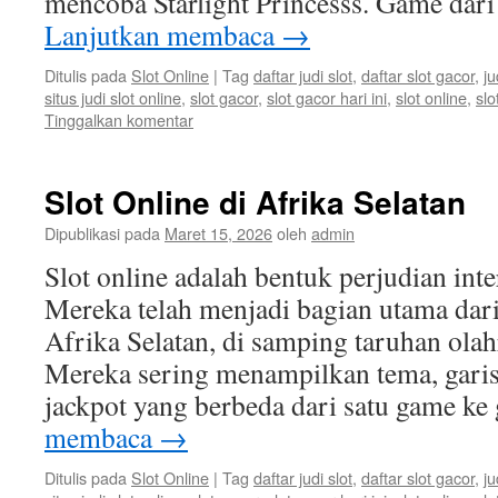
mencoba Starlight Princesss. Game dari
Lanjutkan membaca
→
Ditulis pada
Slot Online
|
Tag
daftar judi slot
,
daftar slot gacor
,
ju
situs judi slot online
,
slot gacor
,
slot gacor hari ini
,
slot online
,
slo
Tinggalkan komentar
Slot Online di Afrika Selatan
Dipublikasi pada
Maret 15, 2026
oleh
admin
Slot online adalah bentuk perjudian inte
Mereka telah menjadi bagian utama dari
Afrika Selatan, di samping taruhan olah
Mereka sering menampilkan tema, gari
jackpot yang berbeda dari satu game 
membaca
→
Ditulis pada
Slot Online
|
Tag
daftar judi slot
,
daftar slot gacor
,
ju