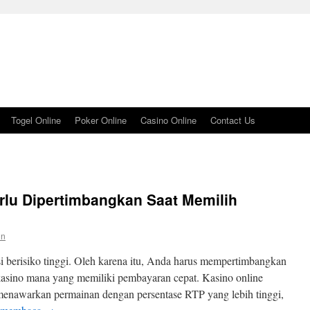
Togel Online
Poker Online
Casino Online
Contact Us
rlu Dipertimbangkan Saat Memilih
in
i berisiko tinggi. Oleh karena itu, Anda harus mempertimbangkan
kasino mana yang memiliki pembayaran cepat. Kasino online
 menawarkan permainan dengan persentase RTP yang lebih tinggi,