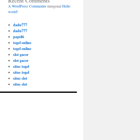
Recent Comments
A WordPress Commenter
mengenai
Hello
world!
dadu777
dadu777
papi46
togel online
togel online
slot gacor
slot gacor
situs togel
situs togel
situs slot
situs slot