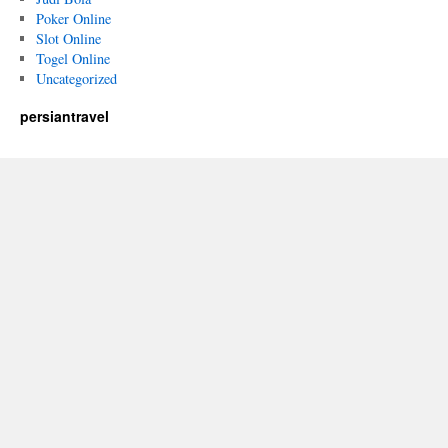
Poker Online
Slot Online
Togel Online
Uncategorized
persiantravel