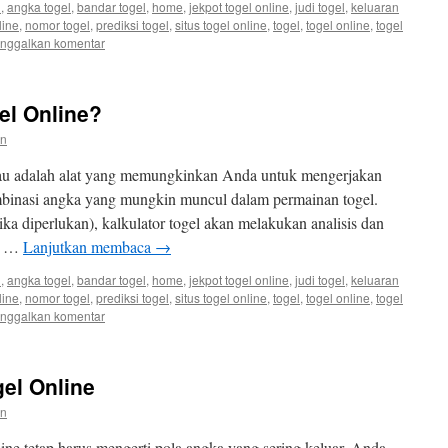
l
,
angka togel
,
bandar togel
,
home
,
jekpot togel online
,
judi togel
,
keluaran
line
,
nomor togel
,
prediksi togel
,
situs togel online
,
togel
,
togel online
,
togel
inggalkan komentar
el Online?
in
cau adalah alat yang memungkinkan Anda untuk mengerjakan
mbinasi angka yang mungkin muncul dalam permainan togel.
ika diperlukan), kalkulator togel akan melakukan analisis dan
er …
Lanjutkan membaca
→
l
,
angka togel
,
bandar togel
,
home
,
jekpot togel online
,
judi togel
,
keluaran
line
,
nomor togel
,
prediksi togel
,
situs togel online
,
togel
,
togel online
,
togel
inggalkan komentar
el Online
in
ine tetap harus mengerti pola angka yang sering keluar. Anda