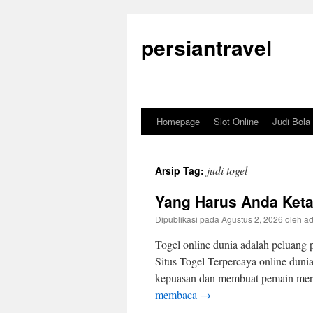
Langsung
ke
persiantravel
isi
Homepage
Slot Online
Judi Bola
judi togel
Arsip Tag:
Yang Harus Anda Keta
Dipublikasi pada
Agustus 2, 2026
oleh
a
Togel online dunia adalah peluang 
Situs Togel Terpercaya online duni
kepuasan dan membuat pemain mer
membaca
→