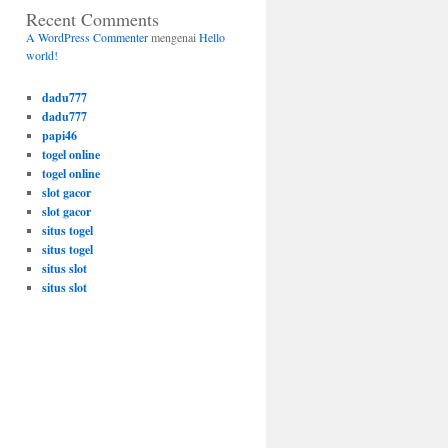
Recent Comments
A WordPress Commenter
mengenai
Hello
world!
dadu777
dadu777
papi46
togel online
togel online
slot gacor
slot gacor
situs togel
situs togel
situs slot
situs slot