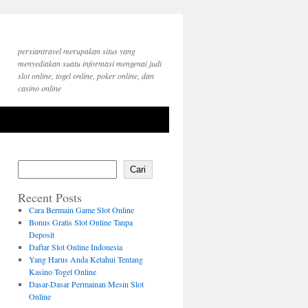
persiantravel merupakan situs yang
menyediakan suatu informasi mengenai judi
slot online, togel online, poker online, dan
casino online
Cari
Recent Posts
Cara Bermain Game Slot Online
Bonus Gratis Slot Online Tanpa
Deposit
Daftar Slot Online Indonesia
Yang Harus Anda Ketahui Tentang
Kasino Togel Online
Dasar-Dasar Permainan Mesin Slot
Online