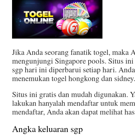
Jika Anda seorang fanatik togel, maka 
mengunjungi Singapore pools. Situs ini
sgp hari ini diperbarui setiap hari. And
menemukan togel hongkong dan sidney
Situs ini gratis dan mudah digunakan. 
lakukan hanyalah mendaftar untuk memu
mendaftar, Anda akan dapat melihat hasi
Angka keluaran sgp