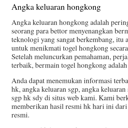
Angka keluaran hongkong
Angka keluaran hongkong adalah perin
seorang para bettor menyenangkan berm
teknologi yang sangat berkembang, itu
untuk menikmati togel hongkong secar
Setelah meluncurkan pemahaman, perja
terbaik, bermain togel hongkong adalah 
Anda dapat menemukan informasi terba
hk, angka keluaran sgp, angka keluaran s
sgp hk sdy di situs web kami. Kami be
memberikan hasil resmi hk hari ini dari
resmi.