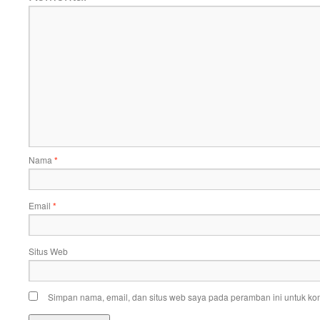
Nama
*
Email
*
Situs Web
Simpan nama, email, dan situs web saya pada peramban ini untuk kom