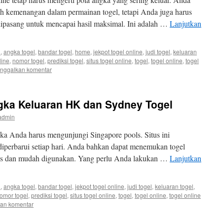
h kemenangan dalam permainan togel, tetapi Anda juga harus
dipasang untuk mencapai hasil maksimal. Ini adalah …
Lanjutkan
l
,
angka togel
,
bandar togel
,
home
,
jekpot togel online
,
judi togel
,
keluaran
line
,
nomor togel
,
prediksi togel
,
situs togel online
,
togel
,
togel online
,
togel
inggalkan komentar
gka Keluaran HK dan Sydney Togel
admin
aka Anda harus mengunjungi Singapore pools. Situs ini
 diperbarui setiap hari. Anda bahkan dapat menemukan togel
atis dan mudah digunakan. Yang perlu Anda lakukan …
Lanjutkan
l
,
angka togel
,
bandar togel
,
jekpot togel online
,
judi togel
,
keluaran togel
,
omor togel
,
prediksi togel
,
situs togel online
,
togel
,
togel online
,
togel online
kan komentar