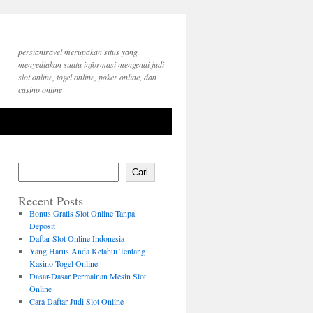
persiantravel merupakan situs yang
menyediakan suatu informasi mengenai judi
slot online, togel online, poker online, dan
casino online
Cari
Recent Posts
Bonus Gratis Slot Online Tanpa
Deposit
Daftar Slot Online Indonesia
Yang Harus Anda Ketahui Tentang
Kasino Togel Online
Dasar-Dasar Permainan Mesin Slot
Online
Cara Daftar Judi Slot Online