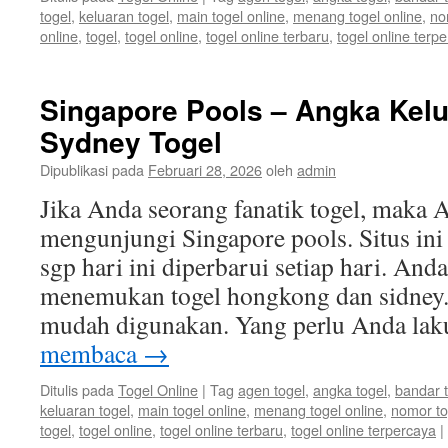
togel
,
keluaran togel
,
main togel online
,
menang togel online
,
no
online
,
togel
,
togel online
,
togel online terbaru
,
togel online terp
Singapore Pools – Angka Kel
Sydney Togel
Dipublikasi pada
Februari 28, 2026
oleh
admin
Jika Anda seorang fanatik togel, maka 
mengunjungi Singapore pools. Situs ini
sgp hari ini diperbarui setiap hari. And
menemukan togel hongkong dan sidney. S
mudah digunakan. Yang perlu Anda l
membaca
→
Ditulis pada
Togel Online
|
Tag
agen togel
,
angka togel
,
bandar 
keluaran togel
,
main togel online
,
menang togel online
,
nomor to
togel
,
togel online
,
togel online terbaru
,
togel online terpercaya
|