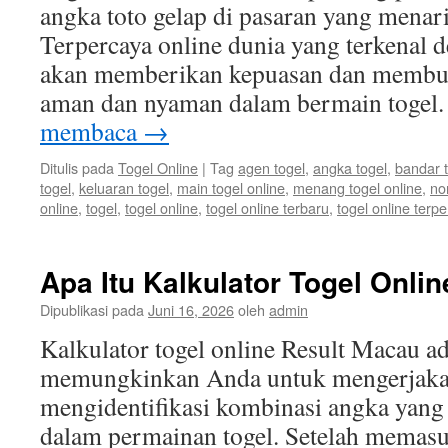
angka toto gelap di pasaran yang menari
Terpercaya online dunia yang terkenal d
akan memberikan kepuasan dan membu
aman dan nyaman dalam bermain togel
membaca
→
Ditulis pada
Togel Online
|
Tag
agen togel
,
angka togel
,
bandar 
togel
,
keluaran togel
,
main togel online
,
menang togel online
,
no
online
,
togel
,
togel online
,
togel online terbaru
,
togel online terp
Apa Itu Kalkulator Togel Onlin
Dipublikasi pada
Juni 16, 2026
oleh
admin
Kalkulator togel online Result Macau ad
memungkinkan Anda untuk mengerjakan
mengidentifikasi kombinasi angka yan
dalam permainan togel. Setelah memasu