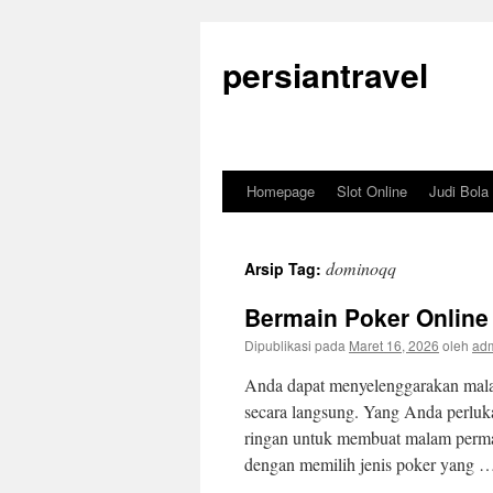
Langsung
ke
persiantravel
isi
Homepage
Slot Online
Judi Bola
dominoqq
Arsip Tag:
Bermain Poker Onlin
Dipublikasi pada
Maret 16, 2026
oleh
ad
Anda dapat menyelenggarakan mala
secara langsung. Yang Anda perluka
ringan untuk membuat malam perma
dengan memilih jenis poker yang 