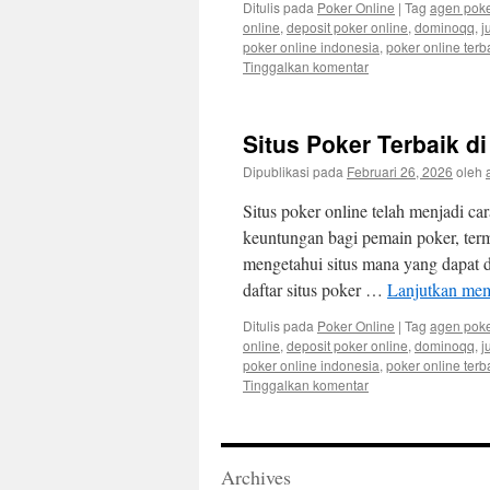
Ditulis pada
Poker Online
|
Tag
agen poke
online
,
deposit poker online
,
dominoqq
,
j
poker online indonesia
,
poker online terb
Tinggalkan komentar
Situs Poker Terbaik di
Dipublikasi pada
Februari 26, 2026
oleh
Situs poker online telah menjadi 
keuntungan bagi pemain poker, ter
mengetahui situs mana yang dapat 
daftar situs poker …
Lanjutkan me
Ditulis pada
Poker Online
|
Tag
agen poke
online
,
deposit poker online
,
dominoqq
,
j
poker online indonesia
,
poker online terb
Tinggalkan komentar
Archives