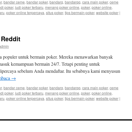
r
,
bandar ceme
,
bandar poker
,
bandarq
,
bandarqq
,
cara main poker
,
ceme
udi poker
,
judi poker terbaru
,
menang poker online
,
poker
,
poker online
,
aru
,
poker online terpercaya
,
situs poker
,
tips bermain poker
,
website poker
|
 Reddit
admin
cara populer untuk bermain poker. Mereka menawarkan banyak
masuk kemampuan bermain 24/7. Tetapi penting untuk
dipercaya sebelum Anda mendaftar. Itu sebabnya kami menyusun
mbaca
→
r
,
bandar ceme
,
bandar poker
,
bandarq
,
bandarqq
,
cara main poker
,
ceme
udi poker
,
judi poker terbaru
,
menang poker online
,
poker
,
poker online
,
aru
,
poker online terpercaya
,
situs poker
,
tips bermain poker
,
website poker
|