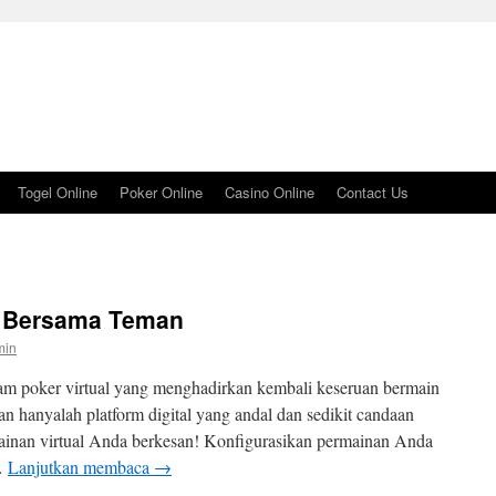
Togel Online
Poker Online
Casino Online
Contact Us
e Bersama Teman
min
m poker virtual yang menghadirkan kembali keseruan bermain
n hanyalah platform digital yang andal dan sedikit candaan
inan virtual Anda berkesan! Konfigurasikan permainan Anda
…
Lanjutkan membaca
→