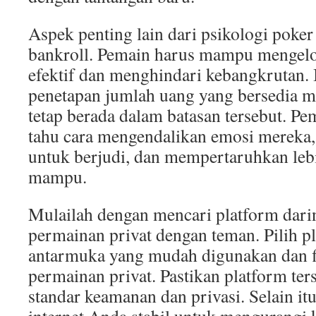
Aspek penting lain dari psikologi poke
bankroll. Pemain harus mampu mengelo
efektif dan menghindari kebangkrutan. 
penetapan jumlah uang yang bersedia m
tetap berada dalam batasan tersebut. Pe
tahu cara mengendalikan emosi mereka
untuk berjudi, dan mempertaruhkan leb
mampu.
Mulailah dengan mencari platform dar
permainan privat dengan teman. Pilih p
antarmuka yang mudah digunakan dan f
permainan privat. Pastikan platform te
standar keamanan dan privasi. Selain itu