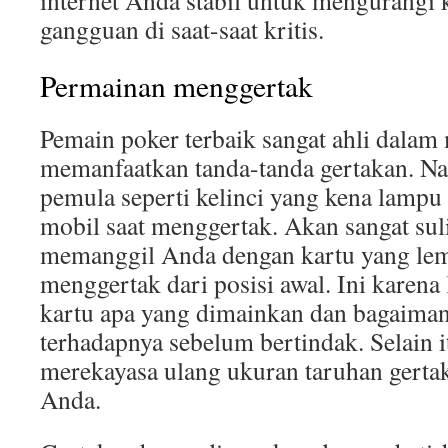
internet Anda stabil untuk mengurangi
gangguan di saat-saat kritis.
Permainan menggertak
Pemain poker terbaik sangat ahli dala
memanfaatkan tanda-tanda gertakan. N
pemula seperti kelinci yang kena lampu
mobil saat menggertak. Akan sangat su
memanggil Anda dengan kartu yang lem
menggertak dari posisi awal. Ini karena
kartu apa yang dimainkan dan bagaima
terhadapnya sebelum bertindak. Selain i
merekayasa ulang ukuran taruhan gertak
Anda.