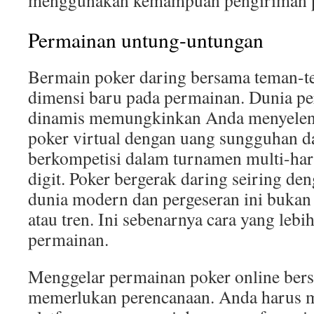
menggunakan kemampuan pengiriman p
Permainan untung-untungan
Bermain poker daring bersama teman
dimensi baru pada permainan. Dunia p
dinamis memungkinkan Anda menyelen
poker virtual dengan uang sungguhan 
berkompetisi dalam turnamen multi-har
digit. Poker bergerak daring seiring d
dunia modern dan pergeseran ini buka
atau tren. Ini sebenarnya cara yang leb
permainan.
Menggelar permainan poker online ber
memerlukan perencanaan. Anda harus 