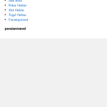
Judi Bola
Poker Online
Slot Online
Togel Online
Uncategorized
persiantravel