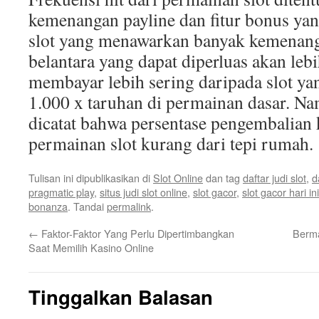
kemenangan payline dan fitur bonus yang
slot yang menawarkan banyak kemenang
belantara yang dapat diperluas akan leb
membayar lebih sering daripada slot y
1.000 x taruhan di permainan dasar. Na
dicatat bahwa persentase pengembalian 
permainan slot kurang dari tepi rumah.
Tulisan ini dipublikasikan di
Slot Online
dan tag
daftar judi slot
,
d
pragmatic play
,
situs judi slot online
,
slot gacor
,
slot gacor hari ini
bonanza
. Tandai
permalink
.
←
Faktor-Faktor Yang Perlu Dipertimbangkan
Berm
Saat Memilih Kasino Online
Tinggalkan Balasan