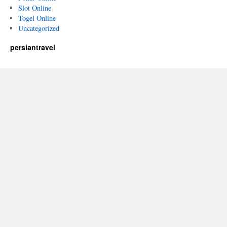
Slot Online
Togel Online
Uncategorized
persiantravel