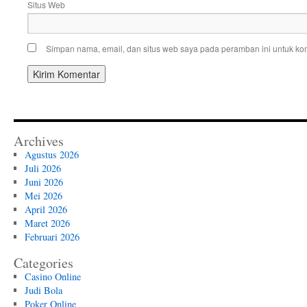
Situs Web
Simpan nama, email, dan situs web saya pada peramban ini untuk kom
Archives
Agustus 2026
Juli 2026
Juni 2026
Mei 2026
April 2026
Maret 2026
Februari 2026
Categories
Casino Online
Judi Bola
Poker Online