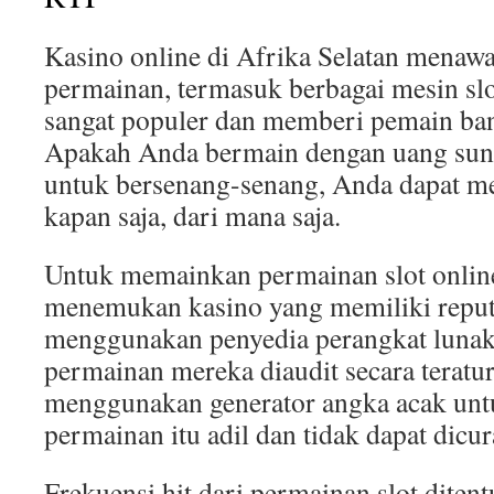
Kasino online di Afrika Selatan menawa
permainan, termasuk berbagai mesin sl
sangat populer dan memberi pemain ba
Apakah Anda bermain dengan uang sun
untuk bersenang-senang, Anda dapat m
kapan saja, dari mana saja.
Untuk memainkan permainan slot onlin
menemukan kasino yang memiliki reputa
menggunakan penyedia perangkat lunak
permainan mereka diaudit secara teratu
menggunakan generator angka acak un
permainan itu adil dan tidak dapat dicur
Frekuensi hit dari permainan slot diten