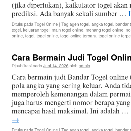
(jika diperlukan), kalkulator togel akan
prediksi. Ada banyak sekali sumber …
Ditulis pada
Togel Online
|
Tag
agen togel
,
angka togel
,
bandar 
togel
,
keluaran togel
,
main togel online
,
menang togel online
,
no
online
,
togel
,
togel online
,
togel online terbaru
,
togel online terp
Cara Bermain Judi Togel Onli
Dipublikasi pada
Juni 14, 2026
oleh
admin
Cara bermain judi Bandar Togel online 
pola angka yang sering keluar. Anda ti
memperoleh kemenangan dalam permaina
juga harus mengerti nomor berapa yang
mencapai hasil maksimal. Ini adalah …
→
Ditulis pada
Togel Online
|
Tag
agen togel
,
angka togel
,
bandar 